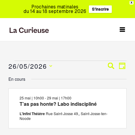
Aller
X
Prochaines matinales
S'inscrire
au
du 14 au 18 septembre 2026
contenu
26/05/2026
Évènements
Recherche
Navig
Recherch
Jour
for
et
de
Sélectionnez
En cours
26
navigation
vues
une
mai,
de
Évèn
date.
2026
vues
25 mai | 10h00
-
29 mai | 17h00
Évènements
T’as pas honte? Labo indiscipliné
L'Infini Théâtre
Rue Saint-Josse 49,, Saint-Josse-ten-
Noode