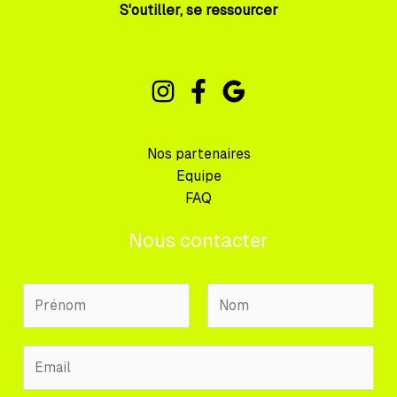
S'outiller, se ressourcer
Nos partenaires
Equipe
FAQ
Nous contacter
N
o
m
P
N
E
P
r
o
m
r
é
m