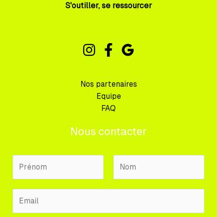
S'outiller, se ressourcer
Nos partenaires
Equipe
FAQ
Nous contacter
N
o
m
P
N
E
P
r
o
m
r
é
m