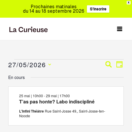
Aller
X
Prochaines matinales
S'inscrire
au
du 14 au 18 septembre 2026
contenu
27/05/2026
Évènements
Recherche
Navig
Recherch
Jour
for
et
de
Sélectionnez
En cours
27
navigation
vues
une
mai,
de
Évèn
date.
2026
vues
25 mai | 10h00
-
29 mai | 17h00
Évènements
T’as pas honte? Labo indiscipliné
L'Infini Théâtre
Rue Saint-Josse 49,, Saint-Josse-ten-
Noode