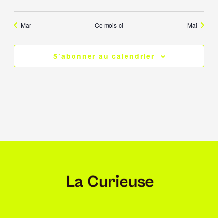
évènements
évènements
évènements
évènements
évènements
évènements
évène
Mar
Ce mois-ci
Mai
S’abonner au calendrier