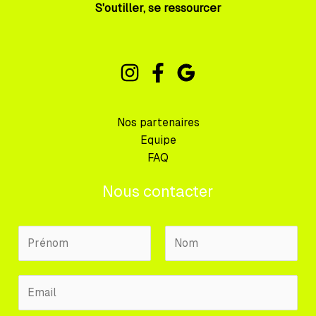
S'outiller, se ressourcer
Nos partenaires
Equipe
FAQ
Nous contacter
N
o
m
P
N
E
P
r
o
m
r
é
m