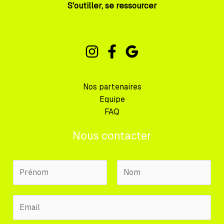
S'outiller, se ressourcer
Nos partenaires
Equipe
FAQ
Nous contacter
N
o
m
P
N
E
P
r
o
m
r
é
m