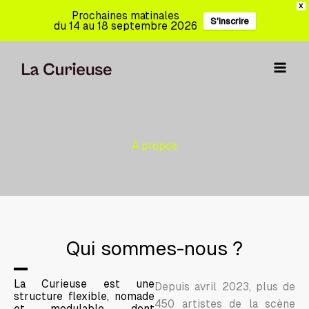
Aller
X
Prochaines matinales
S'inscrire
au
du 14 au 18 septembre 2026
contenu
À propos
Qui sommes-nous ?
La Curieuse est une
Depuis avril 2023, plus de
structure flexible, nomade
450 artistes de la scène
et modulable, dont