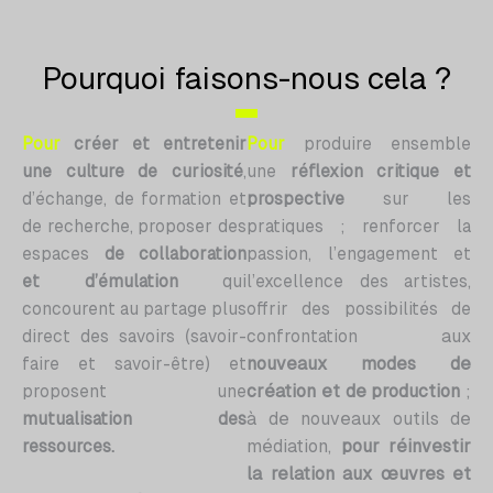
Pourquoi faisons-nous cela ?
Pour
créer et entretenir
Pour
produire ensemble
une culture de curiosité
,
une
réflexion critique et
d’échange, de formation et
prospective
sur les
de recherche, proposer des
pratiques ; renforcer la
espaces
de collaboration
passion, l’engagement et
et d’émulation
qui
l’excellence des artistes,
concourent au partage plus
offrir des possibilités de
aux
direct des savoirs (savoir-
confrontation
nouveaux modes de
faire et savoir-être) et
création et de production
;
proposent une
à de nouveaux outils de
mutualisation des
médiation,
pour réinvestir
ressources.
la relation aux œuvres et