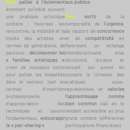
aux publics.
Pour
pallier à l’isolement
éreintant qu’induit souvent
une pratique artistique
Pour
sortir
de la
solitaire ; favoriser les
temporalité de
l’urgence
,
rencontres, la mobilité et la
du rapport de
concurrence
mixité des artistes, en
et de
compétitivité
en
termes de générations, de
favorisant un échange
parcours :
décloisonner les
interdisciplinaire, plus
« familles artistiques »
,
horizontal, durable et
créer de nouveaux outils
inclusif, qui prend en
pour pallier les inégalités
compte la richesse des
dans le secteur, tant en
pratiques sous-
termes d’insertion
représentées et
valorise
professionnelle,
l’apprentissage comme
d’appropriation des
bien commun
càd en le
techniques et savoirs
rendant accessible au plus
fondamentaux,
encourager
grand nombre (différentes
le « pair-sharing »
.
participations financières).