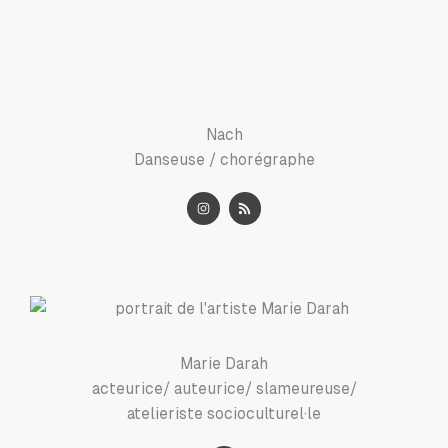
t
k
a
e
g
d
r
i
a
n
m
Nach
Danseuse / chorégraphe
I
R
n
s
s
s
t
a
g
r
a
m
Marie Darah
acteurice/ auteurice/ slameureuse/
atelieriste socioculturel·le