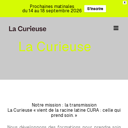
Aller
X
Prochaines matinales
S'inscrire
au
du 14 au 18 septembre 2026
contenu
La Curieuse
Notre mission : la transmission
La Curieuse « vient de la racine latine CURA : celle qui
prend soin. »
Nous développons des formations pour prendre soin