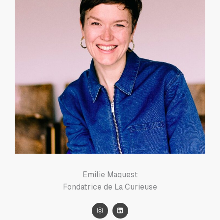
Emilie Maquest
Fondatrice de La Curieuse
I
L
n
i
s
n