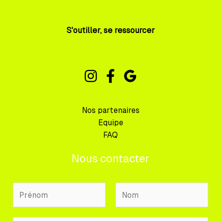
S'outiller, se ressourcer
Nos partenaires
Equipe
FAQ
Nous contacter
N
o
m
P
N