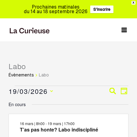
Aller
X
Prochaines matinales
S'inscrire
au
du 14 au 18 septembre 2026
contenu
Labo
Évènements
for
Évènements
Labo
19
mars,
19/03/2026
Recherche
Navig
Recherch
Jour
2026
et
de
Sélectionnez
En cours
navigation
vues
une
de
Évèn
date.
vues
16 mars | 8h00
-
19 mars | 17h00
Évènements
T’as pas honte? Labo indiscipliné