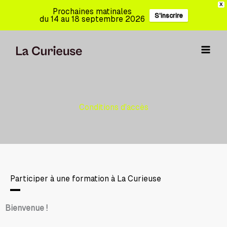
Aller
X
Prochaines matinales
S'inscrire
au
du 14 au 18 septembre 2026
contenu
Conditions d'accès
Participer à une formation à La Curieuse
Bienvenue !