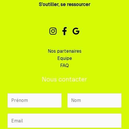
S'outiller, se ressourcer
Nos partenaires
Equipe
FAQ
Nous contacter
N
o
m
P
N
E
P
r
o
m
r
é
m