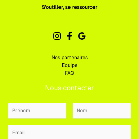
S'outiller, se ressourcer
Nos partenaires
Equipe
FAQ
Nous contacter
N
o
m
P
N
E
P
r
o
m
r
é
m