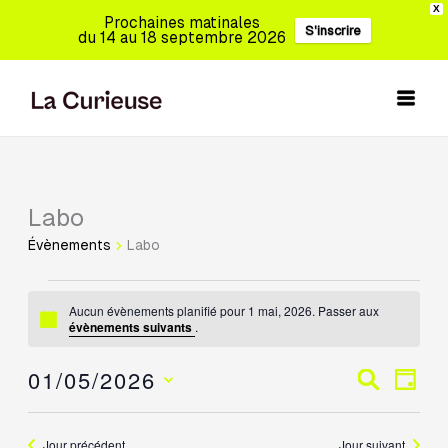
Aller
X
Prochaines matinales
S'inscrire
au
du 14 au 18 septembre 2026
contenu
Labo
Évènements
for
Évènements
Labo
1
mai,
Aucun évènements planifié pour 1 mai, 2026. Passer aux
2026
Notice
évènements suivants
.
01/05/2026
Recherche
Navig
Recherch
Jour
et
de
Sélectionnez
navigation
vues
une
Jour précédent
Jour suivant