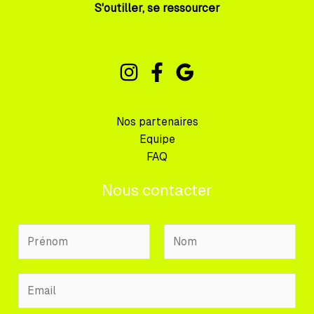
S'outiller, se ressourcer
Nos partenaires
Equipe
FAQ
Nous contacter
N
o
m
P
N
E
P
r
o
m
r
é
m