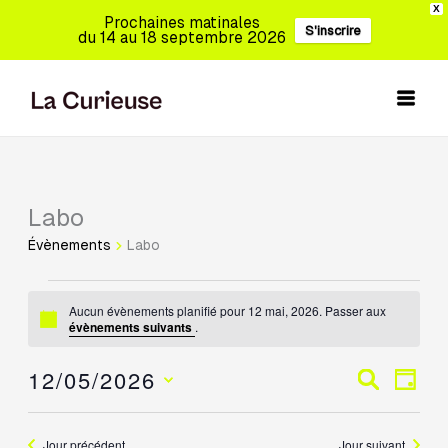
Aller
X
Prochaines matinales
S'inscrire
au
du 14 au 18 septembre 2026
contenu
Labo
Évènements
for
Évènements
Labo
12
mai,
Aucun évènements planifié pour 12 mai, 2026. Passer aux
2026
Notice
évènements suivants
.
12/05/2026
Recherche
Navig
Recherch
Jour
et
de
Sélectionnez
navigation
vues
une
Jour précédent
Jour suivant