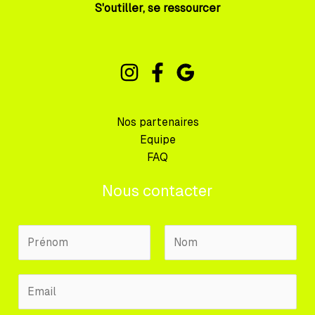
S'outiller, se ressourcer
Nos partenaires
Equipe
FAQ
Nous contacter
N
o
m
P
N
E
P
r
o
m
r
é
m