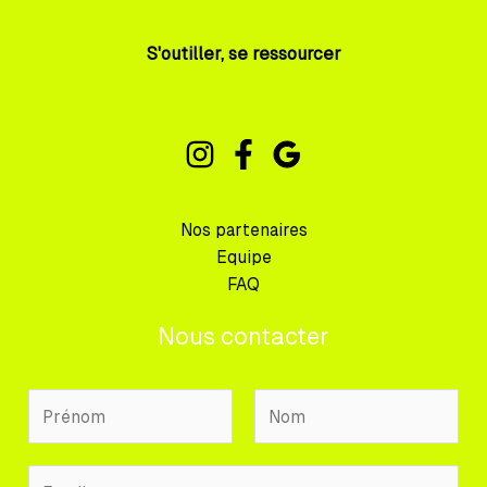
S'outiller, se ressourcer
Nos partenaires
Equipe
FAQ
Nous contacter
N
o
m
P
N
E
P
r
o