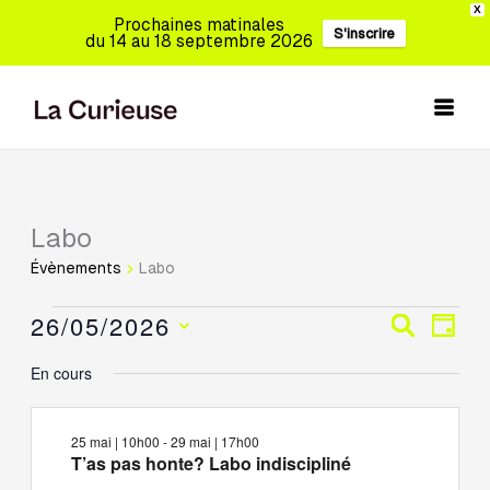
Aller
X
Prochaines matinales
S'inscrire
au
du 14 au 18 septembre 2026
contenu
Labo
Évènements
for
Évènements
Labo
26
mai,
26/05/2026
Recherche
Navig
Recherch
Jour
2026
et
de
Sélectionnez
En cours
navigation
vues
une
de
Évèn
date.
vues
25 mai | 10h00
-
29 mai | 17h00
Évènements
T’as pas honte? Labo indiscipliné