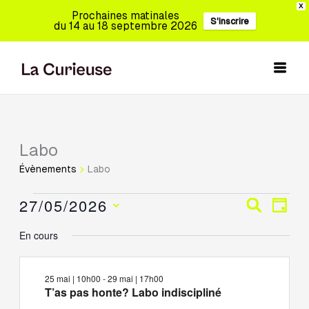
Aller
X
Prochaines matinales
S'inscrire
au
du 14 au 18 septembre 2026
contenu
Labo
Évènements
for
Évènements
Labo
27
mai,
27/05/2026
Recherche
Navig
Recherch
Jour
2026
et
de
Sélectionnez
En cours
navigation
vues
une
de
Évèn
date.
vues
25 mai | 10h00
-
29 mai | 17h00
Évènements
T’as pas honte? Labo indiscipliné