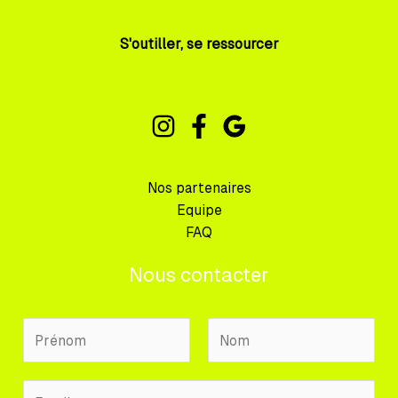
S'outiller, se ressourcer
Nos partenaires
Equipe
FAQ
Nous contacter
N
o
m
P
N
E
P
r
o